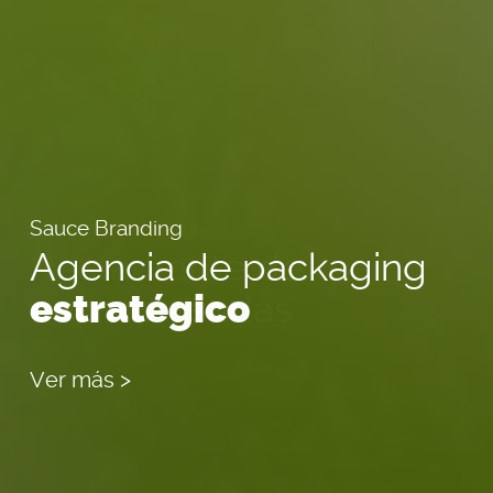
Sauce Branding
La Cabrera Miami
Agencia de packaging
Restaurante de
estratégico
carnes
asadas
Ver más >
Ver más >