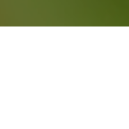
WE LOVE DIGITAL.
Somos un estudio de diseño digital
especializado en dar soluciones creativas a
empresas que ven la necesidad de
interactuar con sus clientes desde un entorno
diferente. Nuestro principal compromiso es
crear piezas pensadas con rigurosa atención
y cuidadosamente planificadas.