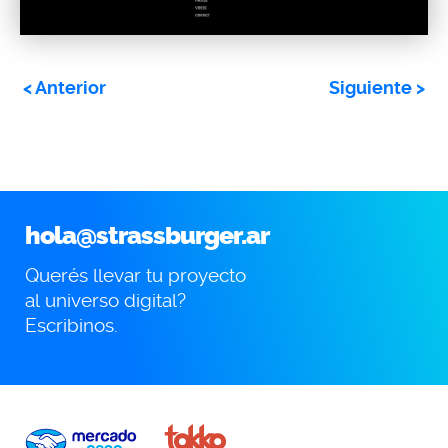
<
Anterior
Siguiente
>
hola@strassburger.ar
Querés llevar tu proyecto
al universo digital?
Escribinos.